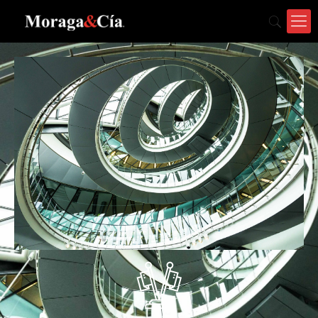
Relaciones con el Estado
Ante la eminente
transformación que ha
experimentado la
economía chilena en las
últimas décadas y el
aumento del volumen de
la regulación de diversas
actividades sectoriales de
producción y servicios,