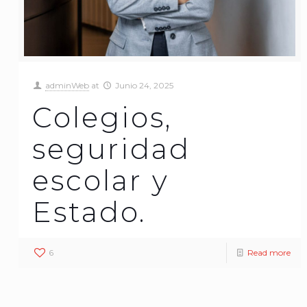
adminWeb
at
Junio 24, 2025
Colegios,
seguridad
escolar y
Estado.
6
Read more