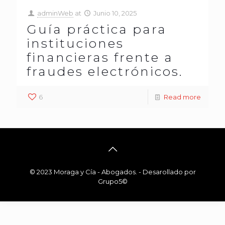
adminWeb
at
Junio 10, 2025
Guía práctica para
instituciones
financieras frente a
fraudes electrónicos.
6
Read more
© 2023 Moraga y Cía - Abogados. - Desarollado por
Grupo5©