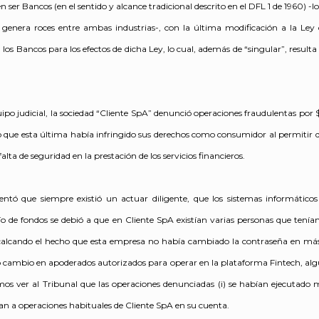
n ser Bancos (en el sentido y alcance tradicional descrito en el DFL 1 de 1960) -
 y genera roces entre ambas industrias-, con la última modificación a la Le
os Bancos para los efectos de dicha Ley, lo cual, además de “singular”, resulta
ipo judicial, la sociedad “Cliente SpA” denunció operaciones fraudulentas por
que esta última había infringido sus derechos como consumidor al permitir 
lta de seguridad en la prestación de los servicios financieros.
ntó que siempre existió un actuar diligente, que los sistemas informático
vío de fondos se debió a que en Cliente SpA existían varias personas que tenía
ecalcando el hecho que esta empresa no había cambiado la contraseña en má
 cambio en apoderados autorizados para operar en la plataforma Fintech, algu
os ver al Tribunal que las operaciones denunciadas (i) se habían ejecutado m
dían a operaciones habituales de Cliente SpA en su cuenta.