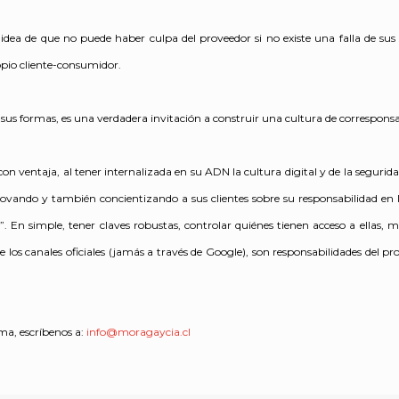
a idea de que no puede haber culpa del proveedor si no existe una falla de sus
opio cliente-consumidor.
s sus formas, es una verdadera invitación a construir una cultura de corresponsa
on ventaja, al tener internalizada en su ADN la cultura digital y de la seguridad
ndo y también concientizando a sus clientes sobre su responsabilidad en la
. En simple, tener claves robustas, controlar quiénes tienen acceso a ellas, m
e los canales oficiales (jamás a través de Google), son responsabilidades del 
ema, escríbenos a:
info@moragaycia.cl