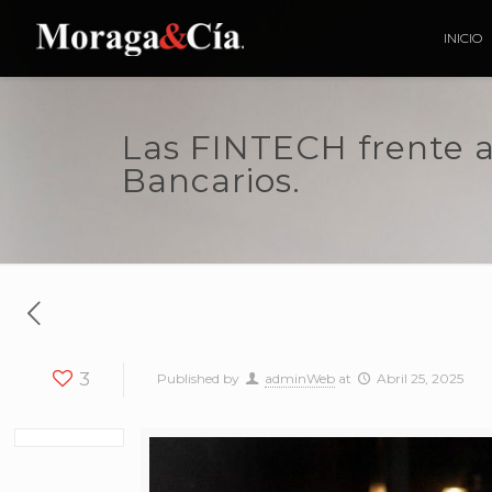
INICIO
Las FINTECH frente a
Bancarios.
3
Published by
adminWeb
at
Abril 25, 2025