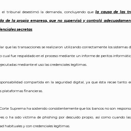
 el tribunal desestimó la demanda, concluyendo que
la causa de las t
da de la propia empresa, que no supervisó y controló adecuadament
denciales secretas
.
alar que las transacciones se realizaron utilizando correctamente los sistemas 
, lo cual fue respaldado en el proceso mediante un informe de peritos informáti
jecutadas mediante el uso las credenciales legítimas.
esponsabilidad compartida en la seguridad digital, ya que ésta recae tanto e
s plataformas financieras.
 Corte Suprema ha sostenido consistentemente que los bancos no son responsab
es o ha sido víctima de phishing por descuido propio, así como cuando las
d habituales y con credenciales legítimas.