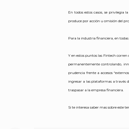
En todos estos casos, se privilegia l
produce por acción u omisión del pr
Para la industria financiera, en toda
Y en estos puntos las Fintech corren c
permanentemente controlando, innova
prudencia frente a accesos “externos”
ingresar a las plataformas a través d
traspasar a la empresa financiera.
Si te interesa saber mas sobre este t