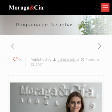
Programa de Pasantías
5
Published by
adminWeb
at
Febrero
22, 2024